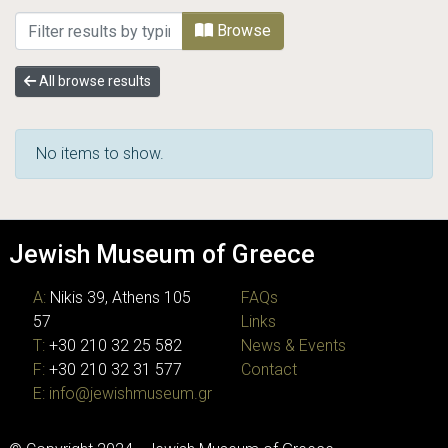
Browsing Εβραϊκό Μουσείο της Ελλάδος
Browse
All browse results
No items to show.
Jewish Museum of Greece
A:
Nikis 39, Athens 105
FAQs
57
Links
T:
+30 210 32 25 582
News & Events
F:
+30 210 32 31 577
Contact
E:
info@jewishmuseum.gr